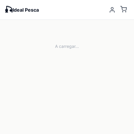
🎣
Ideal Pesca
A carregar...