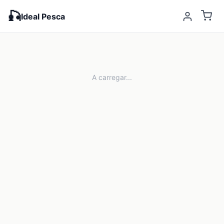
🎣
Ideal Pesca
A carregar...