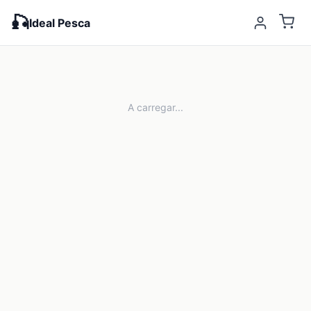
🎣
Ideal Pesca
A carregar...