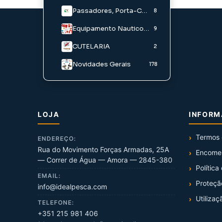
Chumbo em caixa
Engodos e Aditivos
Passadores, Porta-Carretos E Acessorios
2
9
8
Pó para Chumbadas
Iscos Água Doce
Equipamento Nautico/ Palamenta
9
1
CUTELARIA
Iscos Agua Salgada
2
Novidades Gerais
178
LOJA
INFOR
Termos 
ENDEREÇO:
Rua do Movimento Forças Armadas, 25A
Encome
— Correr de Água — Amora — 2845-380
Política
EMAIL:
Proteçã
info@idealpesca.com
Utilizaç
TELEFONE:
+351 215 981 406