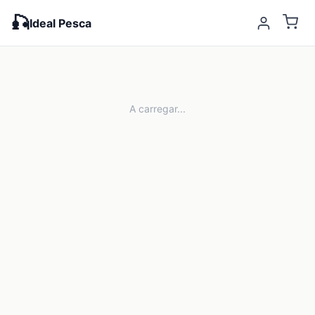
🎣
Ideal Pesca
A carregar...