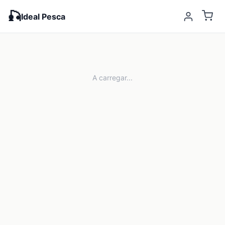
🎣
Ideal Pesca
A carregar...