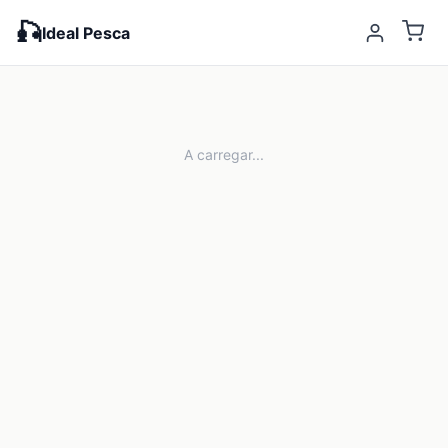
🎣
Ideal Pesca
A carregar...