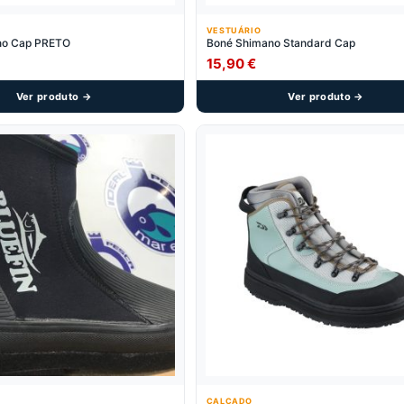
VESTUÁRIO
no Cap PRETO
Boné Shimano Standard Cap
15,90
€
Ver produto →
Ver produto →
CALÇADO