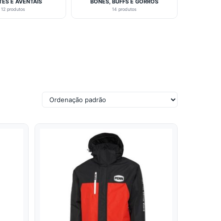
TES E AVENTAIS
BONÉS, BUFFS E GORROS
12 produtos
14 produtos