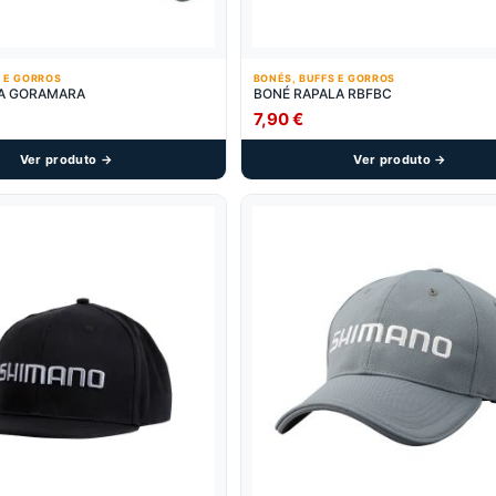
S E GORROS
BONÉS, BUFFS E GORROS
LA GORAMARA
BONÉ RAPALA RBFBC
7,90
€
Ver produto →
Ver produto →