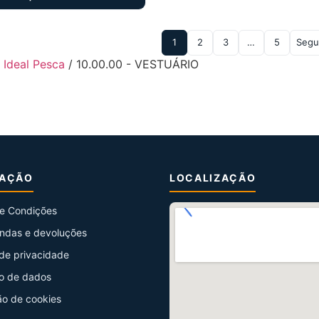
1
2
3
…
5
Segu
- Ideal Pesca
/ 10.00.00 - VESTUÁRIO
MAÇÃO
LOCALIZAÇÃO
e Condições
ndas e devoluções
 de privacidade
o de dados
ão de cookies