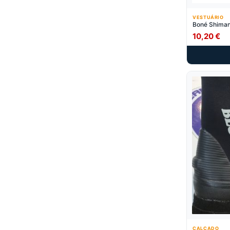
VESTUÁRIO
Boné Shima
10,20
€
CALÇADO