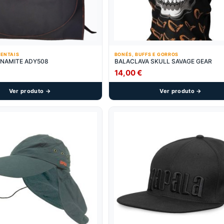
VENTAIS
BONÉS, BUFFS E GORROS
YNAMITE ADY508
BALACLAVA SKULL SAVAGE GEAR
14,00
€
Ver produto →
Ver produto →