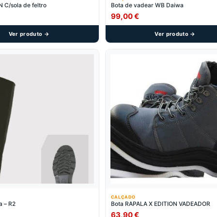
 C/sola de feltro
Bota de vadear WB Daiwa
99,00
€
Ver produto →
Ver produto →
CALÇADO
a – R2
Bota RAPALA X EDITION VADEADOR
63,90
€