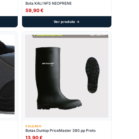
Bota KALI NFS NEOPRENE
59,90
€
Ver produto →
CALÇADO
Botas Dunlop PriceMaster 380 pp Preto
13,90
€