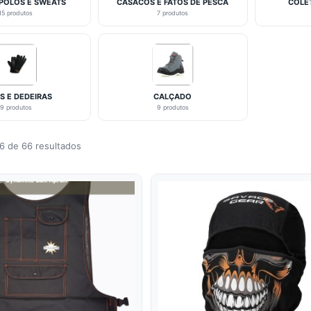
 POLOS E SWEATS
CASACOS E FATOS DE PESCA
COLE
15 produtos
7 produtos
S E DEDEIRAS
CALÇADO
9 produtos
9 produtos
6 de 66 resultados