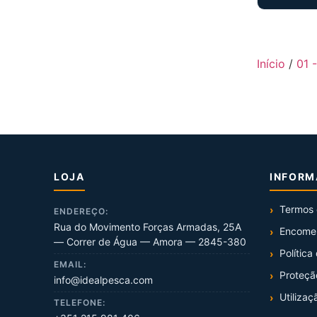
Início
/
01 
LOJA
INFOR
Termos 
ENDEREÇO:
Rua do Movimento Forças Armadas, 25A
Encome
— Correr de Água — Amora — 2845-380
Política
EMAIL:
Proteçã
info@idealpesca.com
Utilizaç
TELEFONE: