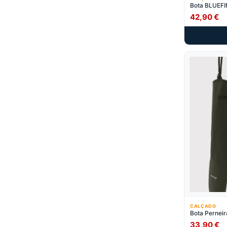
Bota BLUEFIN
42,90
€
CALÇADO
Bota Perneir
33,90
€