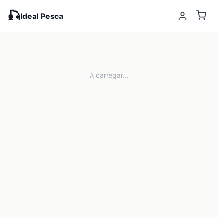
🎣
Ideal Pesca
A carregar...