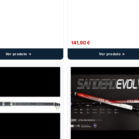
141,90
€
Ver produto →
Ver produto →