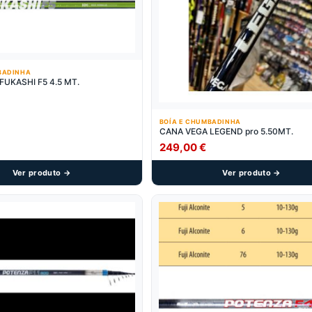
BADINHA
FUKASHI F5 4.5 MT.
BOÍA E CHUMBADINHA
CANA VEGA LEGEND pro 5.50MT.
249,00
€
Ver produto →
Ver produto →