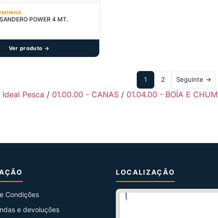
BADINHA
 SANDERO POWER 4 MT.
Ver produto →
1
2
Seguinte →
- Ideal Pesca
/
01.00.00 - CANAS
/
01.04.00 - BOÍA E CHU
MAÇÃO
LOCALIZAÇÃO
e Condições
ndas e devoluções