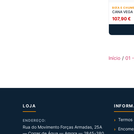
BOÍA E CHUM
CANA VEGA
107,90
€
Início
/
01 
LOJA
INFOR
Termos 
ENDEREÇO:
Rua do Movimento Forças Armadas, 25A
Encome
— Correr de Água — Amora — 2845-380