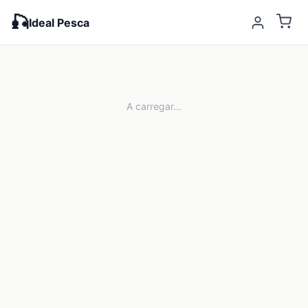
🎣
Ideal Pesca
A carregar...