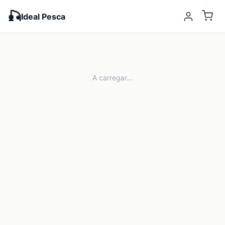
🎣
Ideal Pesca
A carregar...