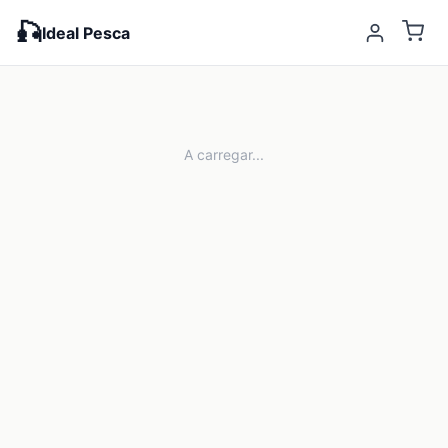
🎣
Ideal Pesca
A carregar...