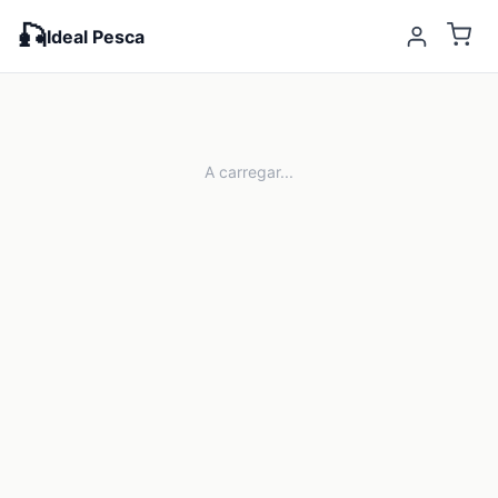
🎣
Ideal Pesca
A carregar...