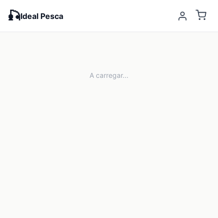
🎣
Ideal Pesca
A carregar...