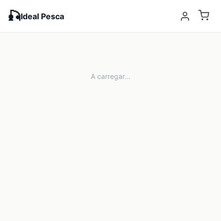
🎣
Ideal Pesca
A carregar...