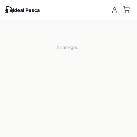
🎣
Ideal Pesca
A carregar...