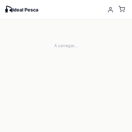
🎣
Ideal Pesca
A carregar...