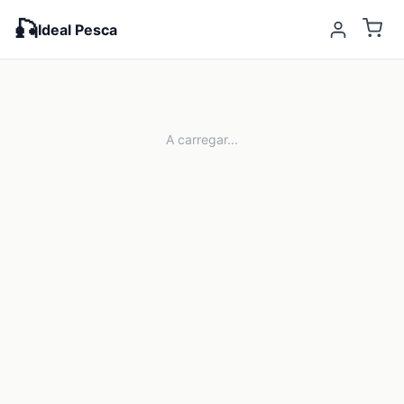
🎣
Ideal Pesca
A carregar...