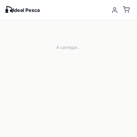
🎣
Ideal Pesca
A carregar...