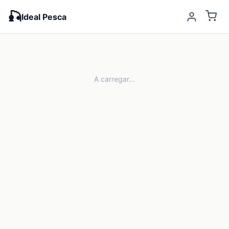
🎣
Ideal Pesca
A carregar...