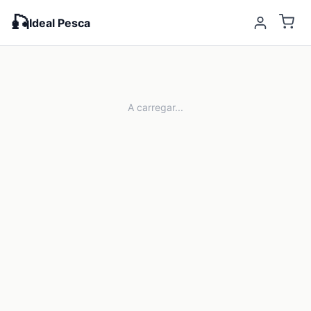
🎣
Ideal Pesca
A carregar...