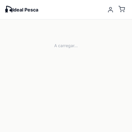
🎣
Ideal Pesca
A carregar...