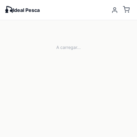
🎣
Ideal Pesca
A carregar...