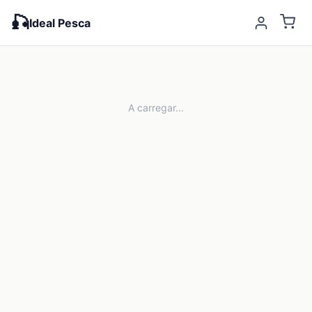
🎣
Ideal Pesca
A carregar...