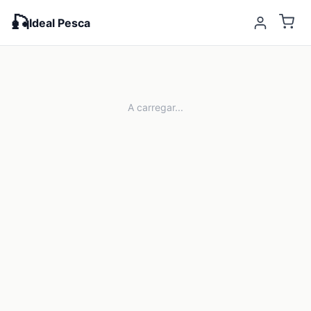
🎣
Ideal Pesca
A carregar...