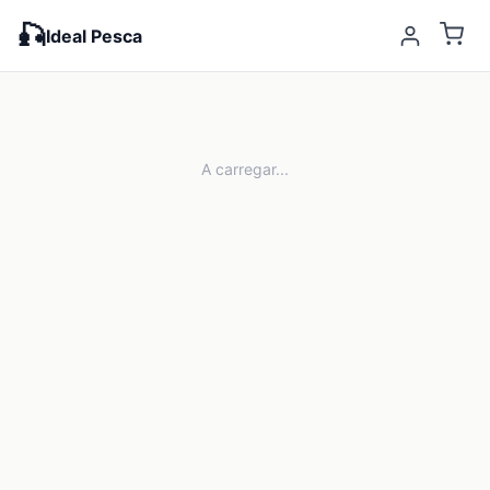
🎣
Ideal Pesca
A carregar...