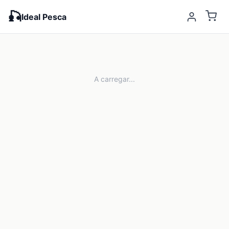
🎣
Ideal Pesca
A carregar...