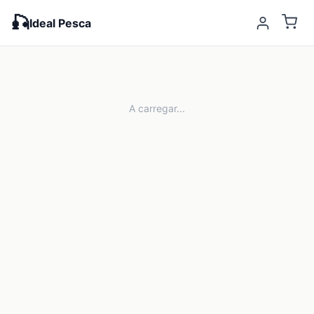
🎣
Ideal Pesca
A carregar...