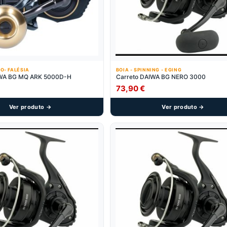
O- FALÉSIA
BOIA - SPINNING - EGING
IWA BG MQ ARK 5000D-H
Carreto DAIWA BG NERO 3000
73,90
€
Ver produto →
Ver produto →