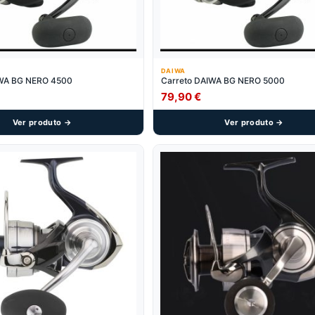
DAIWA
IWA BG NERO 4500
Carreto DAIWA BG NERO 5000
79,90
€
Ver produto →
Ver produto →