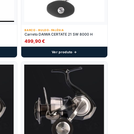
BARCO - BULDO- FALÉSIA
Carreto DAIWA CERTATE 21 SW 8000 H
499,90
€
Ver produto →