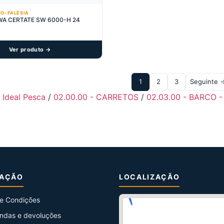
O- FALÉSIA
IWA CERTATE SW 6000-H 24
Ver produto →
1
2
3
Seguinte 
- Ideal Pesca
/
02.00.00 - CARRETOS
/
02.03.00 - BARCO 
MAÇÃO
LOCALIZAÇÃO
e Condições
ndas e devoluções