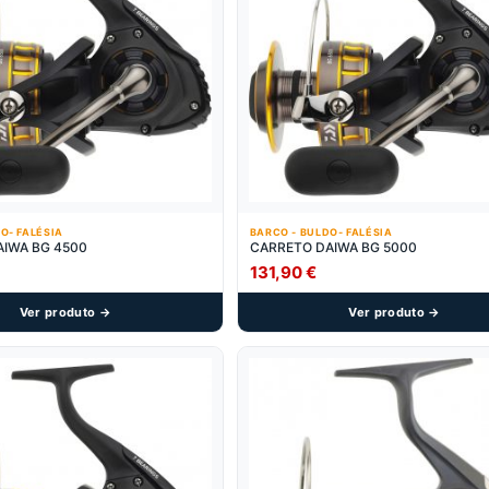
O- FALÉSIA
BARCO - BULDO- FALÉSIA
IWA BG 4500
CARRETO DAIWA BG 5000
131,90
€
Ver produto →
Ver produto →