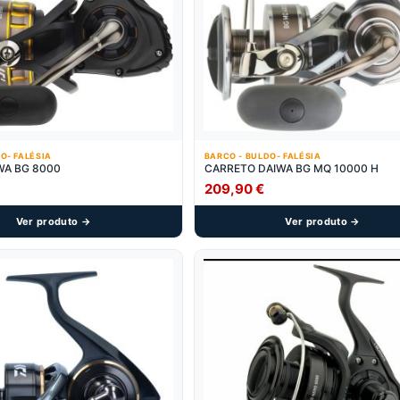
O- FALÉSIA
BARCO - BULDO- FALÉSIA
IWA BG 8000
CARRETO DAIWA BG MQ 10000 H
209,90
€
Ver produto →
Ver produto →