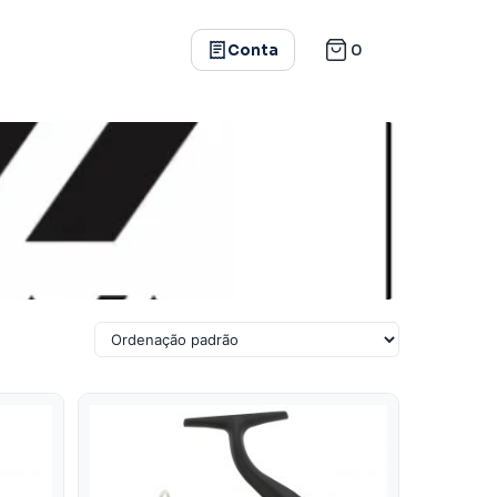
0
Conta