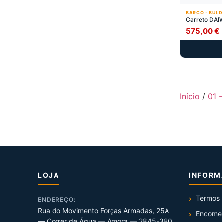
BARCO - BULD
Carreto DA
575,00
€
Início
/
01 
LOJA
INFOR
Termos 
ENDEREÇO:
Rua do Movimento Forças Armadas, 25A
Encome
— Correr de Água — Amora — 2845-380