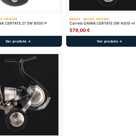
O- FALÉSIA
BARCO - BULDO- FALÉSIA
IWA CERTATE 21 SW 8000 P
Carreto DAIWA CERTATE SW 4000-H 
579,00
€
Ver produto →
Ver produto →