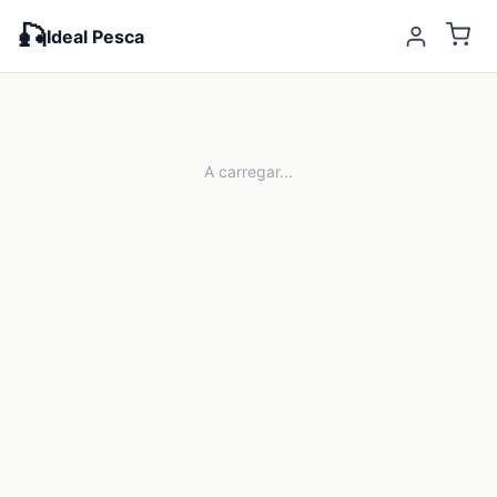
🎣
Ideal Pesca
A carregar...