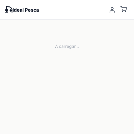
🎣
Ideal Pesca
A carregar...