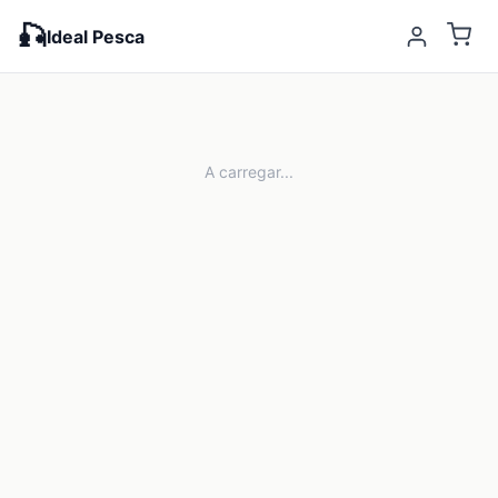
🎣
Ideal Pesca
A carregar...