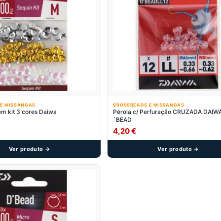
E MISSANGAS
CROSSBEADS E MISSANGAS
em kit 3 cores Daiwa
Pérola c/ Perfuração CRUZADA DAIW
´BEAD
4,20
€
Ver produto →
Ver produto →