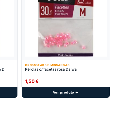
CROSSBEADS E MISSANGAS
A D
Pérolas c/ facetas rosa Daiwa
1,50
€
Ver produto →