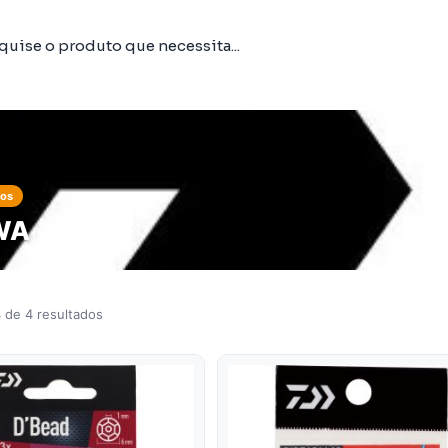
tos
WA
 de 4 resultados