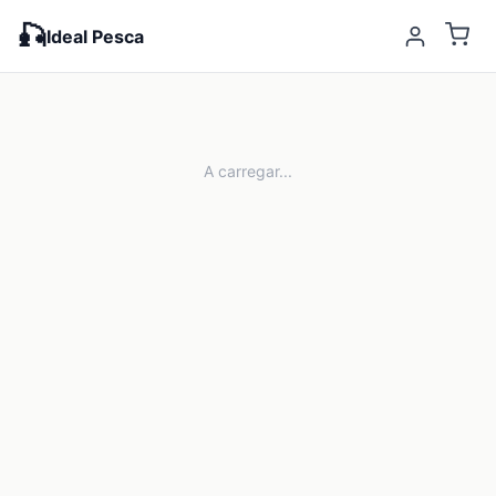
🎣
Ideal Pesca
A carregar...