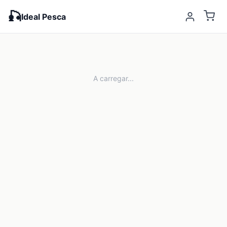
🎣
Ideal Pesca
A carregar...