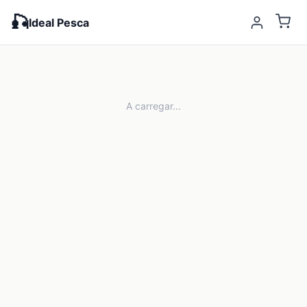
🎣
Ideal Pesca
A carregar...