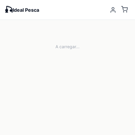
🎣
Ideal Pesca
A carregar...