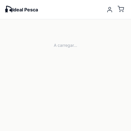
🎣
Ideal Pesca
A carregar...