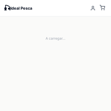
🎣
Ideal Pesca
A carregar...