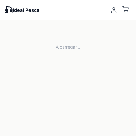
🎣
Ideal Pesca
A carregar...