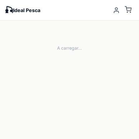
🎣
Ideal Pesca
A carregar...