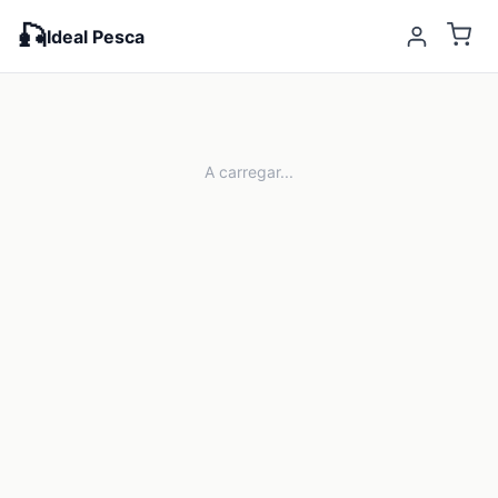
🎣
Ideal Pesca
A carregar...