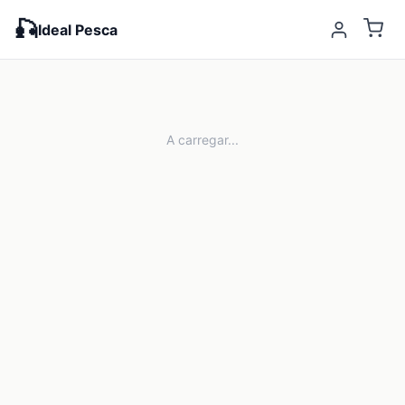
🎣
Ideal Pesca
A carregar...