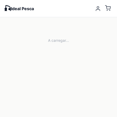
🎣
Ideal Pesca
A carregar...