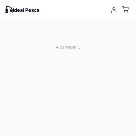
🎣
Ideal Pesca
A carregar...