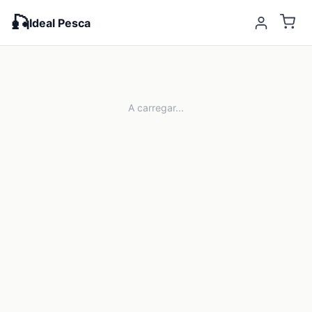
🎣
Ideal Pesca
A carregar...