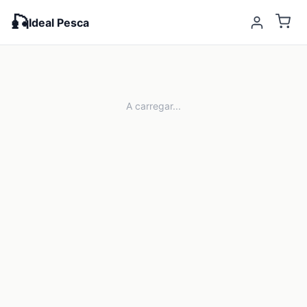
🎣
Ideal Pesca
A carregar...