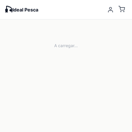
🎣
Ideal Pesca
A carregar...