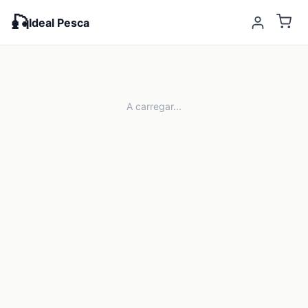
🎣
Ideal Pesca
A carregar...